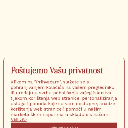
Poštujemo Vašu privatnost
Klikom na "Prihvaćam", slažete se s
pohranjivanjem kolačića na vašem pregledniku
ili uređaju u svrhu poboljšanja vašeg iskustva
tijekom korištenja web stranice, personaliziranja
usluga i ponuda koje su vam dostupne, analize
korištenja web stranice i pomoći u našim
marketinškim naporima u skladu s s našom
Vidi više