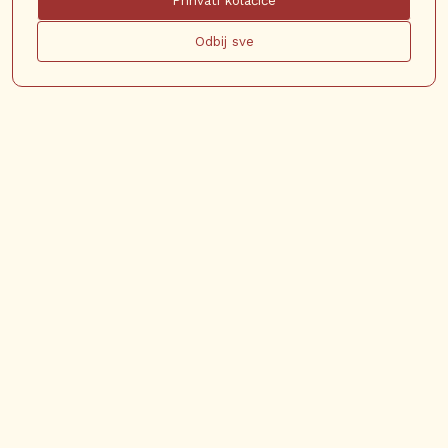
Prihvati kolačiće
Odbij sve