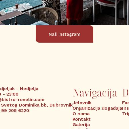
Naš Instagram
jeljak - Nedjelja
Navigacija
D
 - 23:00
@bistro-revelin.com
Jelovnik
Fa
a Svetog Dominika bb, Dubrovnik
Organizacija događaja
In
 99 205 6220
O nama
Tr
Kontakt
Galerija