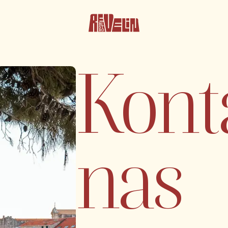
Konta
REVELIN
DUBROVA
UL. SVE
20000 
nas
info@b
+385 
 DOGAĐAJA