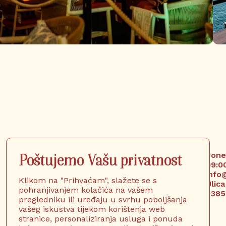
Poned
Poštujemo Vašu privatnost
Info
09:00
info
Klikom na "Prihvaćam", slažete se s
Ulic
pohranjivanjem kolačića na vašem
+385
pregledniku ili uređaju u svrhu poboljšanja
vašeg iskustva tijekom korištenja web
stranice, personaliziranja usluga i ponuda