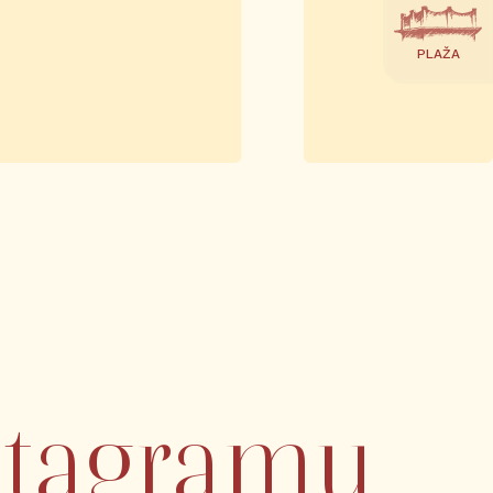
PLAŽA
nstagramu