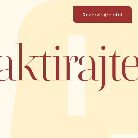
Rezervirajte stol
ktirajt
 BISTRO
FACEBOOK
čKE GRADSKE ZIDINE
INSTAGRAM
TOG DOMINIKA BB
TRIPADVISOR
DUBOROVNIK
istro-revelin.com
EN
HR
99 205 6220