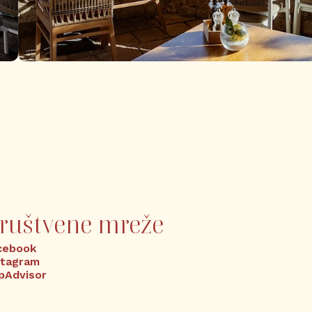
ruštvene mreže
cebook
stagram
ipAdvisor